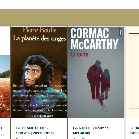
LE
LA PLANETE DES
LA ROUTE | Cormac
2084
SINGES | Pierre Boulle
McCarthy
Bou
ant