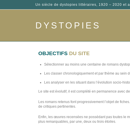
Un siècle de dystopies littéraires, 1920 – 2020 et a
DYSTOPIES
OBJECTIFS
DU SITE
Sélectionner au moins une centaine de romans dystop
Les classer chronologiquement et par thème au sein d
Les analyser en les situant dans l’évolution socio-histo
Le site est évolutif, il est complété en permanence avec 
Les romans retenus font progressivement l’objet de fiches
de critiques pertinentes.
Enfin, les œuvres recensées ne possédant pas toutes le même
plus remarquables, par une, deux ou trois étoiles.