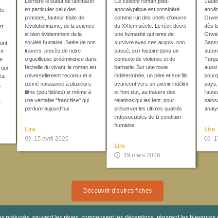
Derrière le statut de l'animal et
Ce célèbre roman post-
L’aut
en particulier celui des
apocalyptique est considéré
ancêt
de
primates, l’auteur traite de
comme l’un des chefs-d'œuvre
Orwel
l’évolutionnisme, de la science
du XXIem siècle. Le récit décrit
dès l
rt
et bien évidemment de la
une humanité qui tente de
Orwell
société humaine. Satire de nos
survivre avec ses acquis, son
Sansa
font
travers, procès de notre
passé, son histoire dans un
autor
On
orgueilleuse prééminence dans
contexte de violence et de
Turqu
he
l'échelle du vivant, le roman est
barbarie. Sur une route
aussi 
 qui
universellement reconnu et a
indéterminée, un père et son fils
pourq
ès:
donné naissance à plusieurs
avancent vers un avenir indéfini
pays,
,
films (peu fidèles) et même à
et font tout, au travers des
l’aute
une véritable "franchise" qui
relations qui les lient, pour
naiss
.
perdure aujourd'hui.
préserver les ultimes qualités
analy
indissociables de la condition
humaine.
Lire
Lire
15 avril 2026
1
Lire
19 mars 2026
Découvrir d'autres fiches
les préjugés, sauvent les rêves, compensent les déceptions, réparent les blessures