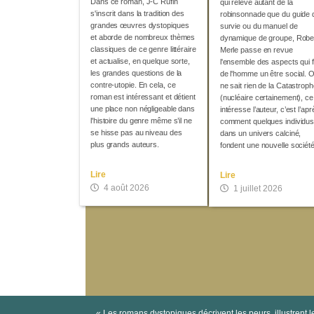
Dans ce roman, J-C Rufin
qui relève autant de la
s'inscrit dans la tradition des
robinsonnade que du guide 
grandes œuvres dystopiques
survie ou du manuel de
et aborde de nombreux thèmes
dynamique de groupe, Robe
classiques de ce genre littéraire
Merle passe en revue
et actualise, en quelque sorte,
l'ensemble des aspects qui 
les grandes questions de la
de l'homme un être social. 
contre-utopie. En cela, ce
ne sait rien de la Catastrop
roman est intéressant et détient
(nucléaire certainement), ce
une place non négligeable dans
intéresse l’auteur, c’est l’apr
l'histoire du genre même s’il ne
comment quelques individus
se hisse pas au niveau des
dans un univers calciné,
plus grands auteurs.
fondent une nouvelle société
Lire
Lire
4 août 2026
1 juillet 2026
« Les romans dystopiques décrivent les peurs, illustrent 