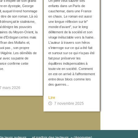
eur s’inspire de son grand
Un père veut sauver ses
re en dystopie, George
enfants dans un Paris de
l, auquel il rend hommage
cauchemar, dans une France
e titre de son roman. Là où
en chaos. Le roman est aussi
 dénonçait le stalinisme,
une longue réflexion sur le"
l dénigre les pouvoirs
monde d'avant", sur le long
itaires du Moyen-Orient, la
délitement de la société et son
ie d’Erdogan certes mais
virage inéluctable vers la haine.
l’Iran des Mollahs et,
L'auteur à travers son héros
uoi pas , son propre
s'interroge sur ce qui a été fait
 l'Algérie. Les démêlés de
et surtout sur ce qui n'a pas été
ur avec sa patrie de
fait pour préserver les
ance confirme cette
équilibres indispensables à
se.
toute vie en société. Comment
en est-on arrivé à l'affrontement
entre deux blocs comme lors
des guerres...
7 mars 2026
Lire
7 novembre 2025
 de leurs auteurs … et parfois des lecteurs. » (Anonyme)