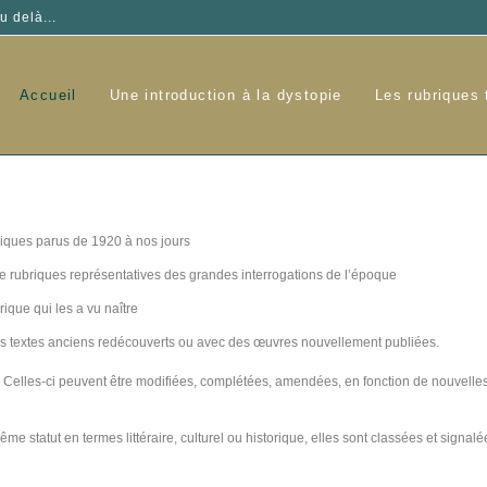
u delà...
Accueil
Une introduction à la dystopie
Les rubriques
iques parus de 1920 à nos jours
e rubriques représentatives des grandes interrogations de l’époque
rique qui les a vu naître
des textes anciens redécouverts ou avec des œuvres nouvellement publiées.
. Celles-ci peuvent être modifiées, complétées, amendées, en fonction de nouvelles
 statut en termes littéraire, culturel ou historique, elles sont classées et signalé