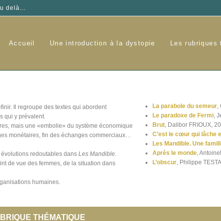
u delà...
Accueil
Une introduction à la dystopie
Les rubriques
La parabole du semeur
,
nir. Il regroupe des textes qui abordent
Le paradoxe de Fermi
, 
s qui y prévalent.
Brut
, Dalibor FRIOUX, 2
éaires, mais une «embolie» du système économique
C’est le cœur qui lâche 
uages monétaires, fin des échanges commerciaux…
Les Mandible. Une famil
Après le monde
, Antoi
es évolutions redoutables dans
Les Mandible
.
L’obscur
, Philippe TEST
int de vue des femmes, de la situation dans
organisations humaines.
BRIQUE THÉMATIQUE