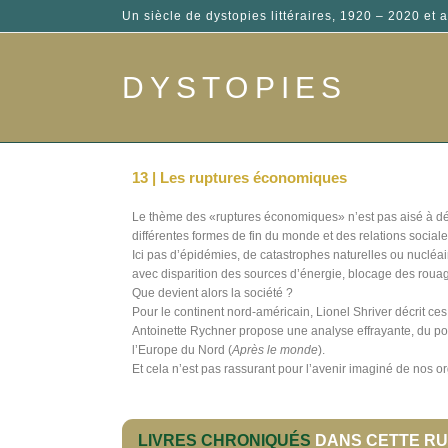
Un siècle de dystopies littéraires, 1920 – 2020 et a
DYSTOPIES
13 | Les ruptures économiques
Le thème des «ruptures économiques» n’est pas aisé à défi
différentes formes de fin du monde et des relations sociale
Ici pas d’épidémies, de catastrophes naturelles ou nucl
avec disparition des sources d’énergie, blocage des ro
Que devient alors la société ?
Pour le continent nord-américain, Lionel Shriver décrit c
Antoinette Rychner propose une analyse effrayante, du po
l’Europe du Nord (
Après le monde
).
Et cela n’est pas rassurant pour l’avenir imaginé de nos 
LIVRES CHRONIQUÉS
DANS CETTE RU