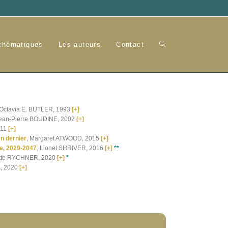
 thématiques
Les auteurs
Contact
 Octavia E. BUTLER, 1993
[+]
Jean-Pierre BOUDINE, 2002
[+]
011
[+]
en dernier
, Margaret ATWOOD, 2015
[+]
le, 2029-2047
, Lionel SHRIVER, 2016
[+]
*
*
nette RYCHNER, 2020
[+]
*
A, 2020
[+]