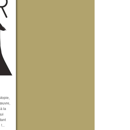
stopie,
’œuvre,
à la
qui
tant
...