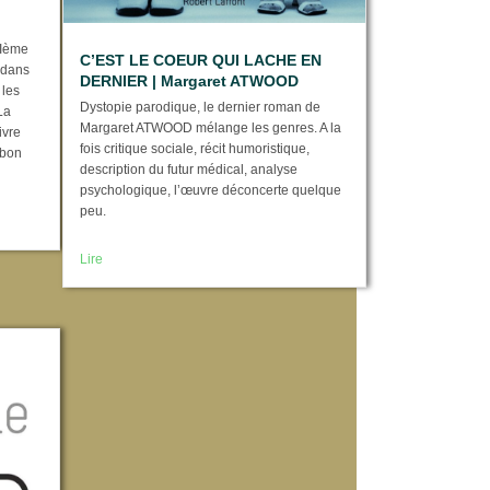
XIème
C’EST LE COEUR QUI LACHE EN
 dans
DERNIER | Margaret ATWOOD
 les
Dystopie parodique, le dernier roman de
La
Margaret ATWOOD mélange les genres. A la
ivre
fois critique sociale, récit humoristique,
 bon
description du futur médical, analyse
psychologique, l’œuvre déconcerte quelque
peu.
Lire