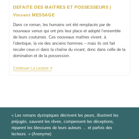
DEFAITE DES MAITRES ET POSSESSEURS |
Vincent MESSAGE
Dans ce roman, les humains ont été remplacés par de
nouveaux venus qui ont pris leur place et adopté l’ensemble
de leurs coutumes. Ces nouveaux maîtres vivent, à
l’identique, la vie des anciens hommes – mais ils ont fait
reculer ceux-ci dans la chaîne du vivant, donc dans celle de la
domination et de la possession.
Continuer La Lecture
« Les romans dystopiques décrivent les peurs, illustrent les
préjugés, sauvent les rêves, compensent les déceptions,
réparent les blessures de leurs auteurs … et parfois des
lecteurs. » (Anonyme)