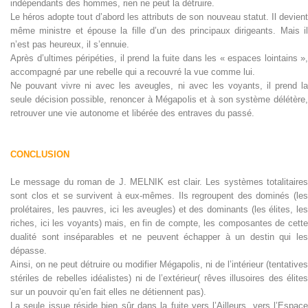
indépendants des hommes, rien ne peut la détruire.
Le héros adopte tout d’abord les attributs de son nouveau statut. Il devient
même ministre et épouse la fille d’un des principaux dirigeants. Mais il
n’est pas heureux, il s’ennuie.
Après d’ultimes péripéties, il prend la fuite dans les « espaces lointains »,
accompagné par une rebelle qui a recouvré la vue comme lui.
Ne pouvant vivre ni avec les aveugles, ni avec les voyants, il prend la
seule décision possible, renoncer à Mégapolis et à son système délétère,
retrouver une vie autonome et libérée des entraves du passé.
CONCLUSION
Le message du roman de J. MELNIK est clair. Les systèmes totalitaires
sont clos et se survivent à eux-mêmes. Ils regroupent des dominés (les
prolétaires, les pauvres, ici les aveugles) et des dominants (les élites, les
riches, ici les voyants) mais, en fin de compte, les composantes de cette
dualité sont inséparables et ne peuvent échapper à un destin qui les
dépasse.
Ainsi, on ne peut détruire ou modifier Mégapolis, ni de l’intérieur (tentatives
stériles de rebelles idéalistes) ni de l’extérieur( rêves illusoires des élites
sur un pouvoir qu’en fait elles ne détiennent pas).
La seule issue réside bien sûr dans la fuite vers l’Ailleurs, vers l’Espace