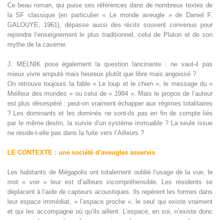
Ce beau roman, qui puise ses références dans de nombreux textes de
la SF classique (en particulier « Le monde aveugle » de Daniel F.
GALOUYE, 1961), dépasse aussi des récits souvent convenus pour
rejoindre l’enseignement le plus traditionnel, celui de Platon et de son
mythe de la caverne.
J. MELNIK pose également la question lancinante : ne vaut-il pas
mieux vivre amputé mais heureux plutôt que libre mais angoissé ?
On retrouve toujours la fable « Le loup et le chien », le message du «
Meilleur des mondes » ou celui de « 1984 ». Mais le propos de l’auteur
est plus désespéré : peut-on vraiment échapper aux régimes totalitaires
? Les dominants et les dominés ne sont-ils pas en fin de compte liés
par le même destin, la survie d’un système immuable ? La seule issue
ne réside-t-elle pas dans la fuite vers l’Ailleurs ?
LE CONTEXTE : une société d’aveugles asservis
Les habitants de Mégapolis ont totalement oublié l’usage de la vue, le
mot « voir » leur est d’ailleurs incompréhensible. Les résidents se
déplacent à l’aide de capteurs acoustiques. Ils repèrent les formes dans
leur espace immédiat, « l’espace proche », le seul qui existe vraiment
et qui les accompagne où qu’ils aillent. L’espace, en soi, n’existe donc