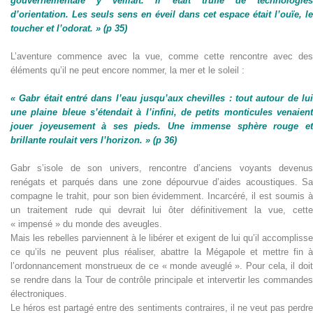
gouvernementale y veillait. Il était truffé de technologies
d’orientation. Les seuls sens en éveil dans cet espace était l’ouïe, le
toucher et l’odorat. » (p 35)
L’aventure commence avec la vue, comme cette rencontre avec des
éléments qu’il ne peut encore nommer, la mer et le soleil :
« Gabr était entré dans l’eau jusqu’aux chevilles : tout autour de lui
une plaine bleue s’étendait à l’infini, de petits monticules venaient
jouer joyeusement à ses pieds. Une immense sphère rouge et
brillante roulait vers l’horizon. » (p 36)
Gabr s’isole de son univers, rencontre d’anciens voyants devenus
renégats et parqués dans une zone dépourvue d’aides acoustiques. Sa
compagne le trahit, pour son bien évidemment. Incarcéré, il est soumis à
un traitement rude qui devrait lui ôter définitivement la vue, cette
« impensé » du monde des aveugles.
Mais les rebelles parviennent à le libérer et exigent de lui qu’il accomplisse
ce qu’ils ne peuvent plus réaliser, abattre la Mégapole et mettre fin à
l’ordonnancement monstrueux de ce « monde aveuglé ». Pour cela, il doit
se rendre dans la Tour de contrôle principale et intervertir les commandes
électroniques.
Le héros est partagé entre des sentiments contraires, il ne veut pas perdre