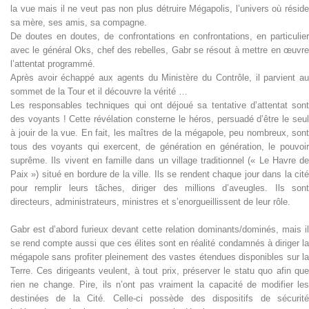
la vue mais il ne veut pas non plus détruire Mégapolis, l’univers où réside
sa mère, ses amis, sa compagne.
De doutes en doutes, de confrontations en confrontations, en particulier
avec le général Oks, chef des rebelles, Gabr se résout à mettre en œuvre
l’attentat programmé.
Après avoir échappé aux agents du Ministère du Contrôle, il parvient au
sommet de la Tour et il découvre la vérité …
Les responsables techniques qui ont déjoué sa tentative d’attentat sont
des voyants ! Cette révélation consterne le héros, persuadé d’être le seul
à jouir de la vue. En fait, les maîtres de la mégapole, peu nombreux, sont
tous des voyants qui exercent, de génération en génération, le pouvoir
suprême. Ils vivent en famille dans un village traditionnel (« Le Havre de
Paix ») situé en bordure de la ville. Ils se rendent chaque jour dans la cité
pour remplir leurs tâches, diriger des millions d’aveugles. Ils sont
directeurs, administrateurs, ministres et s’enorgueillissent de leur rôle.
Gabr est d’abord furieux devant cette relation dominants/dominés, mais il
se rend compte aussi que ces élites sont en réalité condamnés à diriger la
mégapole sans profiter pleinement des vastes étendues disponibles sur la
Terre. Ces dirigeants veulent, à tout prix, préserver le statu quo afin que
rien ne change. Pire, ils n’ont pas vraiment la capacité de modifier les
destinées de la Cité. Celle-ci possède des dispositifs de sécurité