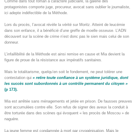
Comme dans tout roman à caractère judiciaire, la galerie des
protagonistes comporte juge, procureur, avocat sans oublier le journaliste,
ici adepte indéfectible de la Méthode.
Lors du procès, l’avocat révèle la vérité sur Moritz. Atteint de leucémie
dans son enfance, il a bénéficié d’une greffe de moelle osseuse. L’ADN
découvert sur la scène de crime n’est donc pas le sien mais celui de son
donneur.
L’infaillibilité de la Méthode est ainsi remise en cause et Mia devient la
figure de proue de la résistance aux impératifs sanitaires.
Mais le totalitarisme, quelqu’en soit le fondement, ne peut tolérer une
contestation qui
« retire toute confiance à un système juridique, dont
les succès sont subordonnés à un contrôle permanent du citoyen »
(p 173).
Mia est arrêtée sans ménagements et jetée en prison. De fausses preuves
sont accumulées contre elle. Son refus de signer des aveux la conduit à
être torturée dans des scènes qui évoquent « les procès de Moscou » de
naguère.
La jeune femme est condamnée à mort par cryogénisation. Mais le