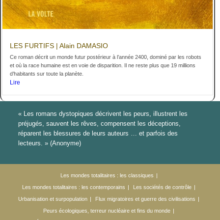
LES FURTIFS | Alain DAMASIO
Ce roman décrit un monde futur postérieur à l’année 2400, dominé par les robots
et où la race humaine est en voie de disparition. Il ne reste plus que 19 millions
d’habitants sur toute la planète.
Lire
« Les romans dystopiques décrivent les peurs, illustrent les
préjugés, sauvent les rêves, compensent les déceptions,
réparent les blessures de leurs auteurs … et parfois des
lecteurs. » (Anonyme)
Les mondes totalitaires : les classiques
Les mondes totalitaires : les contemporains
Les sociétés de contrôle
Urbanisation et surpopulation
Flux migratoires et guerre des civilisations
Peurs écologiques, terreur nucléaire et fins du monde