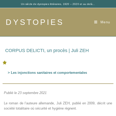
Un siècle de dystopies littéraires, 1920 – 2020 et au delà...
DYSTOPIES
Menu
CORPUS DELICTI, un procès | Juli ZEH





> Les injonctions sanitaires et comportementales
Publié le 23 septembre 2021
Le roman de l’auteure allemande, Juli ZEH, publié en 2009, décrit une
société totalitaire où sécurité et hygiène règnent.