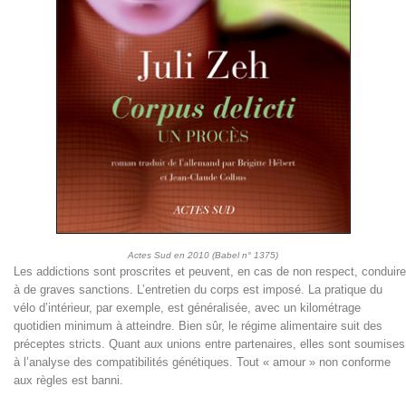
Actes Sud en 2010 (Babel n° 1375)
Les addictions sont proscrites et peuvent, en cas de non respect, conduire
à de graves sanctions. L’entretien du corps est imposé. La pratique du
vélo d’intérieur, par exemple, est généralisée, avec un kilométrage
quotidien minimum à atteindre. Bien sûr, le régime alimentaire suit des
préceptes stricts. Quant aux unions entre partenaires, elles sont soumises
à l’analyse des compatibilités génétiques. Tout « amour » non conforme
aux règles est banni.