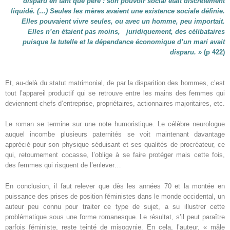
disparu en tant que père : son pouvoir social était discrètement
liquidé. (…) Seules les mères avaient une existence
sociale définie.
Elles pouvaient vivre seules, ou avec un homme, peu importait.
Elles n’en étaient pas moins, juridiquement, des célibataires
puisque la tutelle et la dépendance économique d’un mari avait
disparu. »
(p 422)
Et, au-delà du statut matrimonial, de par la disparition des hommes, c’est
tout l’appareil productif qui se retrouve entre les mains des femmes qui
deviennent chefs d’entreprise, propriétaires, actionnaires majoritaires, etc.
Le roman se termine sur une note humoristique. Le célèbre neurologue
auquel incombe plusieurs paternités se voit maintenant davantage
apprécié pour son physique séduisant et ses qualités de procréateur, ce
qui, retournement cocasse, l’oblige à se faire protéger mais cette fois,
des femmes qui risquent de l’enlever…
En conclusion, il faut relever que dès les années 70 et la montée en
puissance des prises de position féministes dans le monde occidental, un
auteur peu connu pour traiter ce type de sujet, a su illustrer cette
problématique sous une forme romanesque. Le résultat, s’il peut paraître
parfois féministe, reste teinté de misogynie. En cela, l’auteur, « mâle