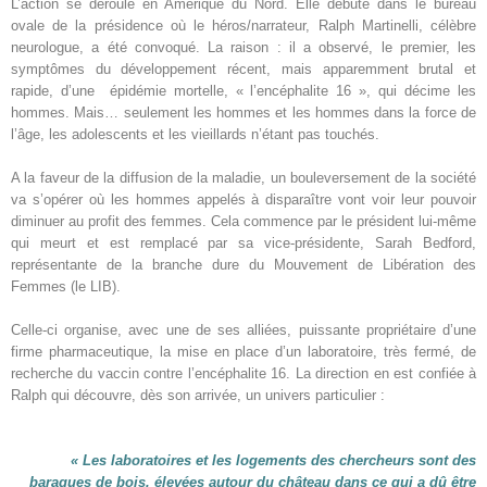
L’action se déroule en Amérique du Nord. Elle débute dans le bureau
ovale de la présidence où le héros/narrateur, Ralph Martinelli, célèbre
neurologue, a été convoqué. La raison : il a observé, le premier, les
symptômes du développement récent, mais apparemment brutal et
rapide, d’une épidémie mortelle, « l’encéphalite 16 », qui décime les
hommes. Mais… seulement les hommes et les hommes dans la force de
l’âge, les adolescents et les vieillards n’étant pas touchés.
A la faveur de la diffusion de la maladie, un bouleversement de la société
va s’opérer où les hommes appelés à disparaître vont voir leur pouvoir
diminuer au profit des femmes. Cela commence par le président lui-même
qui meurt et est remplacé par sa vice-présidente, Sarah Bedford,
représentante de la branche dure du Mouvement de Libération des
Femmes (le LIB).
Celle-ci organise, avec une de ses alliées, puissante propriétaire d’une
firme pharmaceutique, la mise en place d’un laboratoire, très fermé, de
recherche du vaccin contre l’encéphalite 16. La direction en est confiée à
Ralph qui découvre, dès son arrivée, un univers particulier :
« Les laboratoires et les logements des chercheurs sont des
baraques de bois, élevées autour du château dans ce qui a dû être