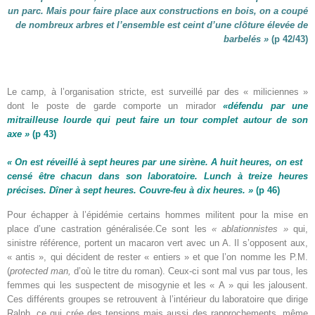
un parc. Mais pour faire place aux constructions en bois, on a coupé
de nombreux arbres et l’ensemble est ceint d’une clôture élevée de
barbelés »
(p 42/43)
Le camp, à l’organisation stricte, est surveillé par des « miliciennes »
dont le poste de garde comporte un mirador
«défendu par une
mitrailleuse lourde qui peut faire un tour complet autour de son
axe »
(p 43)
« On est réveillé à sept heures par une sirène. A huit heures, on est
censé être chacun dans son laboratoire. Lunch à treize heures
précises. Dîner à sept heures. Couvre-feu à dix heures. »
(p 46)
Pour échapper à l’épidémie certains hommes militent pour la mise en
place d’une castration généralisée.Ce sont les
« ablationnistes »
qui,
sinistre référence, portent un macaron vert avec un A. Il s’opposent aux,
« antis », qui décident de rester « entiers » et que l’on nomme les P.M.
(
protected man,
d’où le titre du roman). Ceux-ci sont mal vus par tous, les
femmes qui les suspectent de misogynie et les « A » qui les jalousent.
Ces différents groupes se retrouvent à l’intérieur du laboratoire que dirige
Ralph, ce qui crée des tensions mais aussi des rapprochements, même