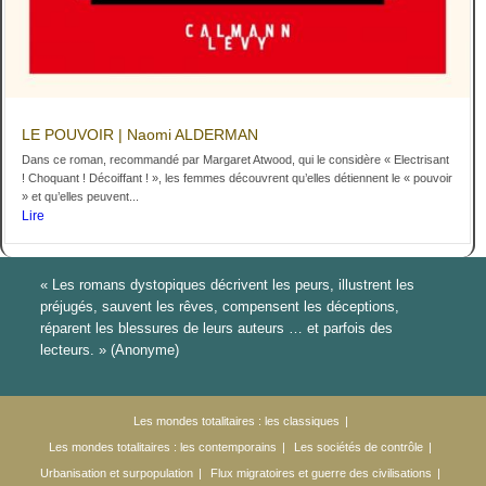
LE POUVOIR | Naomi ALDERMAN
Dans ce roman, recommandé par Margaret Atwood, qui le considère « Electrisant
! Choquant ! Décoiffant ! », les femmes découvrent qu’elles détiennent le « pouvoir
» et qu’elles peuvent...
Lire
« Les romans dystopiques décrivent les peurs, illustrent les
préjugés, sauvent les rêves, compensent les déceptions,
réparent les blessures de leurs auteurs … et parfois des
lecteurs. » (Anonyme)
Les mondes totalitaires : les classiques
Les mondes totalitaires : les contemporains
Les sociétés de contrôle
Urbanisation et surpopulation
Flux migratoires et guerre des civilisations