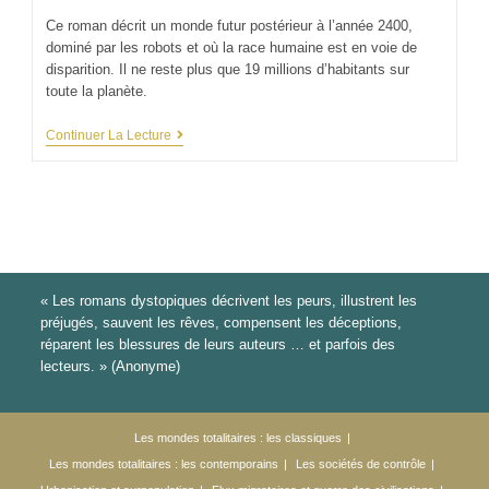
Ce roman décrit un monde futur postérieur à l’année 2400,
dominé par les robots et où la race humaine est en voie de
disparition. Il ne reste plus que 19 millions d’habitants sur
toute la planète.
Continuer La Lecture
« Les romans dystopiques décrivent les peurs, illustrent les
préjugés, sauvent les rêves, compensent les déceptions,
réparent les blessures de leurs auteurs … et parfois des
lecteurs. » (Anonyme)
Les mondes totalitaires : les classiques
Les mondes totalitaires : les contemporains
Les sociétés de contrôle