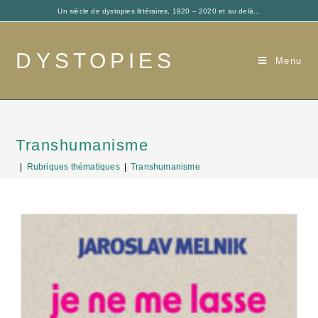
Un siècle de dystopies littéraires, 1920 – 2020 et au delà...
DYSTOPIES
Menu
Transhumanisme
|
Rubriques thématiques
|
Transhumanisme